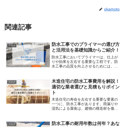
okamoto
関連記事
防水工事でのプライマーの選び方
ブログ
と活用法を基礎知識からご紹介！
防水工事においてプライマーは、仕上が
りや効果を左右する重要な工程です。防
水工事の品質を向上させるためには、プ
ライマーの知識と使用方法を理解するこ
とが不可欠です。そこで今回は、防水工
事におけるプライマーの基本的な知識と
木造住宅の防水工事費用を解説！
ブログ
重要性、選び方について紹...
適切な業者選びと見積もりポイン
ト
木造住宅の寿命を左右する重要な要素の
一つに、防水工事があります。雨漏りや
湿気による腐食は、建物の構造材を傷
め、居住空間の快適性を大きく損ないま
す。適切な防水工事を施すことで、住宅
の耐久性を高め、安心して暮らせる環境
防水工事の耐用年数は何年？あな
ブログ
を維持できるのです。今回は...