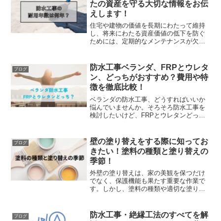
たの資産を守る大切な情報をお伝
えします！
住宅や建物の価値を長期にわたって維持
し、将来にわたる資産価値の低下を防ぐ
ためには、定期的なメンテナンスが欠か
せません。中でも防水工事は、建物の寿
命を大きく左右する重要な要素の一つで
す。この記事では、資産所有者が防水工
防水工事ベランダ、FRPとウレタ
ブログ
事の耐用年数を理解し、適...
ン、どっちがおすすめ？費用や特
徴を徹底比較！
ベランダの防水工事、どうすればいいか
悩んでいませんか。そろそろ防水工事を
検討したいけど、FRPとウレタンどっち
がいいのか、費用はどれくらいかかるの
か、それぞれのメリット・デメリットは
何があるのか、そんな疑問をお持ちの方
壁の塗り替えをする際に知ってお
ブログ
のために、ベランダの防...
きたい！塗料の種類と塗り替えの
季節！
外壁の塗り替えは、家の美観を保つだけ
でなく、保護機能も果たす重要な作業で
す。しかし、塗料の種類や適切な塗り替
え時期についての知識が不足している
方々も多いことでしょう。この記事で
は、そんな方々が外壁塗り替えを検討す
防水工事・絶縁工法のすべてを解
ブログ
る際に知っておくべき塗料の種...