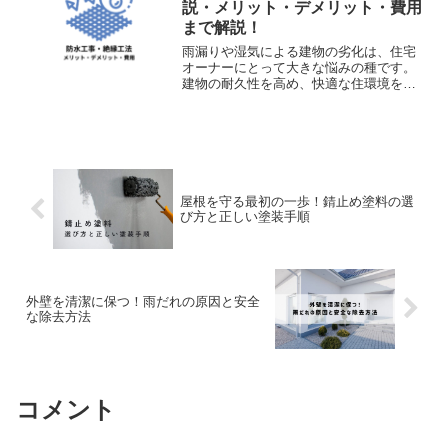
説・メリット・デメリット・費用
まで解説！
雨漏りや湿気による建物の劣化は、住宅
オーナーにとって大きな悩みの種です。
建物の耐久性を高め、快適な住環境を保
つためには、適切な防水工事が不可欠で
す。防水工事には様々な工法があります
が、今回はその中でも「絶縁工法」に焦
点を当て、そのメリット・...
屋根を守る最初の一歩！錆止め塗料の選
び方と正しい塗装手順
外壁を清潔に保つ！雨だれの原因と安全
な除去方法
コメント