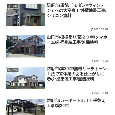
防府市/店舗/「モダン×ヴィンテー
施工実績
ジ」への大変身！/外壁塗装工事/
シリコン塗料
2026.02.28
山口市/模様塗り/築２０年/タマホ
施工実績
ーム/外壁塗装工事/無機塗料
2026.01.26
防府市/築30年/無機リッチトーン
施工実績
工法で立体感のある仕上がりに
😳/外壁塗装工事/無機塗料
2026.01.19
防府市/カーポートポリカ張替え
施工実績
工事/築20年