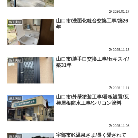
2026.01.17
山口市/洗面化粧台交換工事/築26
施工実績
年
2025.11.13
山口市/勝手口交換工事/セキスイ/
施工実績
築31年
2025.11.11
山口市/外壁塗装工事/看板設置/瓦
施工実績
棒屋根防水工事/シリコン塗料
2025.11.08
宇部市/K温泉さま/長く愛されて
施工実績