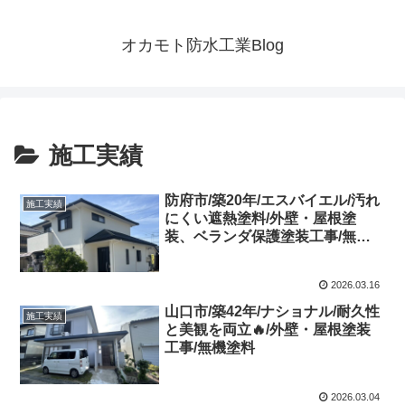
オカモト防水工業Blog
施工実績
防府市/築20年/エスバイエル/汚れ
施工実績
にくい遮熱塗料/外壁・屋根塗
装、ベランダ保護塗装工事/無機
塗料
2026.03.16
山口市/築42年/ナショナル/耐久性
施工実績
と美観を両立🔥/外壁・屋根塗装
工事/無機塗料
2026.03.04