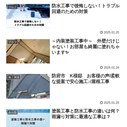
防水工事で後悔しない！トラブル
ブログ
回避のための対策
2025.01.25
～内装塗装工事中～ 外壁だけじ
ブログ
ゃない！お部屋も綺麗に塗れちゃ
います✨
2025.01.20
防府市 K様邸 お客様の声/柔軟
施工実績
な提案で安心施工♪/屋根工事
2025.01.20
塗装工事と防水工事の違いは何？
未分類
雨漏り対策に最適な工事は？