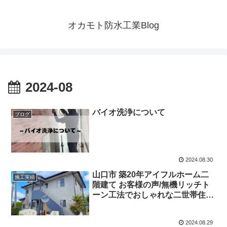
オカモト防水工業Blog
2024-08
バイオ洗浄について
ブログ
2024.08.30
山口市 築20年アイフルホーム二
施工実績
階建て お客様の声/無機リッチト
ーン工法でおしゃれな二世帯住宅
♪/外壁塗装、バルコニー防水工事
2024.08.29