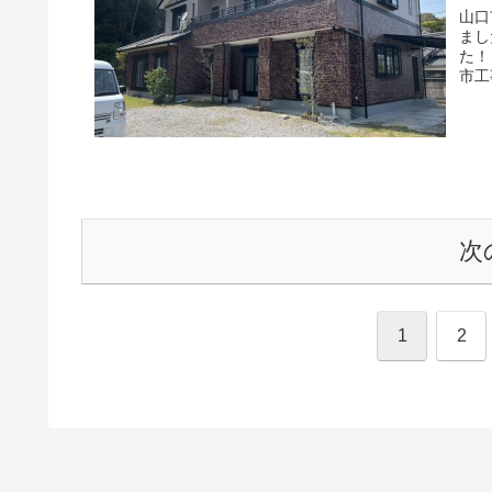
山口
まし
た！
市工
次
1
2