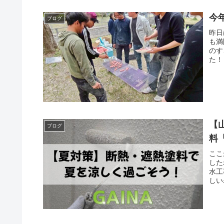
今
ブログ
昨日
も満
のす
た！
【
ブログ
料
ここ
した
水工
しい