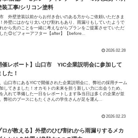
塗装工事/シリコン塗料
市 外壁塗装以前からお付き合いのある方からご依頼いただきま
！外壁にはかなり太いひび割れもあり、雨漏りもしていたようで
これから先のことを一緒に考えながらプランをご提案させていただ
した😊ビフォーアフター【after】【before...
2026.02.28
開催レポート】山口市 YIC企業説明会に参加して
ました！
、山口市にあるYICで開催された企業説明会に、弊社の採用チーム
加してきました！オカモトの未来を担う新しい力に出会うため、
を入れて準備した一日をレポートします📝当日は多くの企業が並
、弊社のブースにもたくさんの学生さんが足を運ん...
2026.02.23
プロが教える】外壁のひび割れから雨漏りするメカ