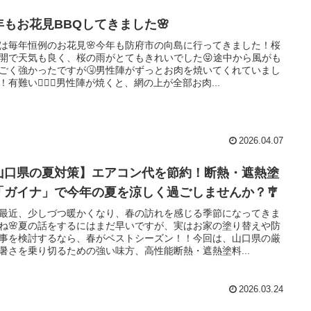
年もお花見BBQしてきました🌸
は毎年恒例のお花見🌸今年も防府市の向島に行ってきました！桜
開で天気も良く、桜の雨がとてもきれいでした😝途中から風がも
ごく強かったですが🤧男性陣がずっとお肉を焼いてくれていまし
！有難い🙇🏻‍♀️男性陣が焼くと、網の上が全部お肉...
2026.04.07
山口県の夏対策】エアコン代を節約！断熱・遮熱塗
「ガイナ」で今年の夏を涼しく過ごしませんか？🎐
最近、少しづつ暖かくなり、春の訪れを感じる季節になってきま
ね🌸夏の話をするにはまだ早いですが、実はお家の塗り替えや防
事を検討するなら、春がベストシーズン！！今回は、山口県の厳
暑さを乗り切るための強い味方、高性能断熱・遮熱塗料...
2026.03.24