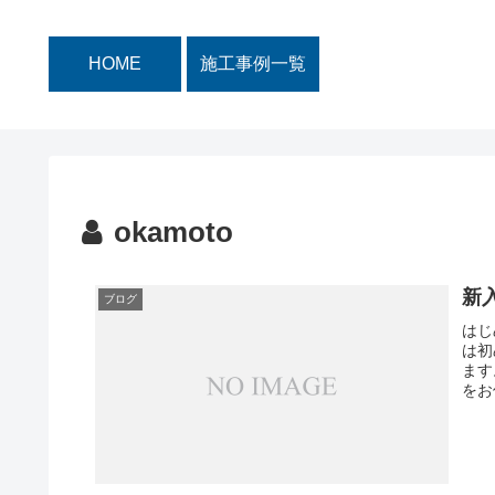
HOME
施工事例一覧
okamoto
新
ブログ
はじ
は初
ます
をお