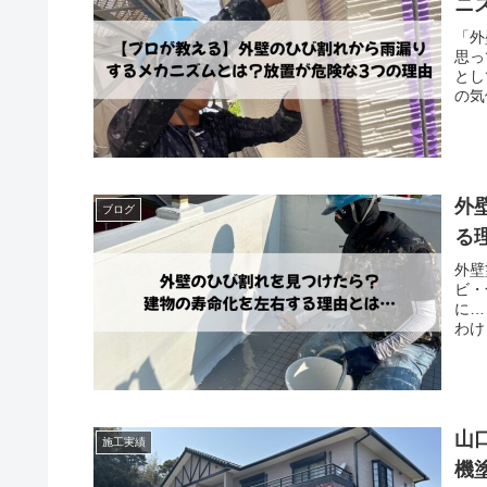
ニ
「外
思っ
とし
の気
外
ブログ
る
外壁
ビ・
に…
わけ
山
施工実績
機