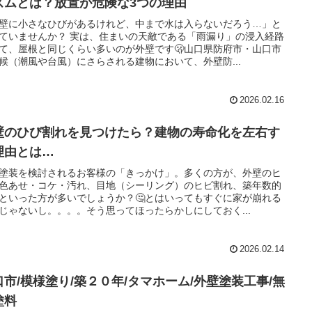
ズムとは？放置が危険な3つの理由
壁に小さなひびがあるけれど、中まで水は入らないだろう…」と
ていませんか？ 実は、住まいの天敵である「雨漏り」の浸入経路
て、屋根と同じくらい多いのが外壁です🫢山口県防府市・山口市
候（潮風や台風）にさらされる建物において、外壁防...
2026.02.16
壁のひび割れを見つけたら？建物の寿命化を左右す
理由とは…
塗装を検討されるお客様の「きっかけ」。多くの方が、外壁のヒ
色あせ・コケ・汚れ、目地（シーリング）のヒビ割れ、築年数的
といった方が多いでしょうか？🤔とはいってもすぐに家が崩れる
じゃないし。。。。そう思ってほったらかしにしておく...
2026.02.14
口市/模様塗り/築２０年/タマホーム/外壁塗装工事/無
塗料