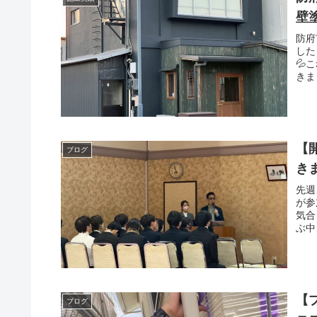
壁
防府
した
💦
きま
【
ブログ
き
先週
が参
気合
ぶ中
【
ブログ