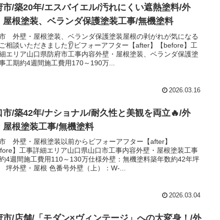
府市/築20年/エスバイエル/汚れにくい遮熱塗料/外
・屋根塗装、ベランダ保護塗装工事/無機塗料
市 外壁・屋根塗装、ベランダ保護塗装屋根の剥がれが気になる
ご相談いただきました👂ビフォーアフター【after】【before】工
細エリア山口県防府市工事内容外壁・屋根塗装、ベランダ保護塗
事工期約4週間施工費用170～190万...
2026.03.16
口市/築42年/ナショナル/耐久性と美観を両立🔥/外
・屋根塗装工事/無機塗料
市 外壁・屋根塗装以前からビフォーアフター【after】
efore】工事詳細エリア山口県山口市工事内容外壁・屋根塗装工事
約4週間施工費用110～130万仕様外壁：無機塗料築年数約42年坪
 坪外壁・屋根 色番号外壁（上）：W-...
2026.03.04
府市/店舗/「モダン×ヴィンテージ」への大変身！/外