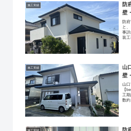
防
施工実績
壁
防府
と、
事詳
装工
山
施工実績
壁
山口
【b
工期
数約
防
施工実績