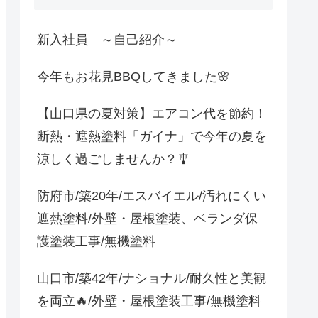
新入社員 ～自己紹介～
今年もお花見BBQしてきました🌸
【山口県の夏対策】エアコン代を節約！
断熱・遮熱塗料「ガイナ」で今年の夏を
涼しく過ごしませんか？🎐
防府市/築20年/エスバイエル/汚れにくい
遮熱塗料/外壁・屋根塗装、ベランダ保
護塗装工事/無機塗料
山口市/築42年/ナショナル/耐久性と美観
を両立🔥/外壁・屋根塗装工事/無機塗料