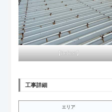
【before】
工事詳細
エリア