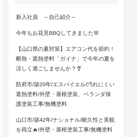
新入社員 ～自己紹介～
今年もお花見BBQしてきました🌸
【山口県の夏対策】エアコン代を節約！
断熱・遮熱塗料「ガイナ」で今年の夏を
涼しく過ごしませんか？🎐
防府市/築20年/エスバイエル/汚れにくい
遮熱塗料/外壁・屋根塗装、ベランダ保
護塗装工事/無機塗料
山口市/築42年/ナショナル/耐久性と美観
を両立🔥/外壁・屋根塗装工事/無機塗料