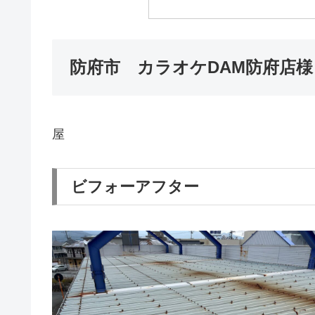
防府市 カラオケDAM防府店
屋
ビフォーアフター