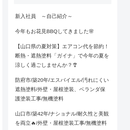
新入社員 ～自己紹介～
今年もお花見BBQしてきました🌸
【山口県の夏対策】エアコン代を節約！
断熱・遮熱塗料「ガイナ」で今年の夏を
涼しく過ごしませんか？🎐
防府市/築20年/エスバイエル/汚れにくい
遮熱塗料/外壁・屋根塗装、ベランダ保
護塗装工事/無機塗料
山口市/築42年/ナショナル/耐久性と美観
を両立🔥/外壁・屋根塗装工事/無機塗料