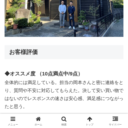
お客様評価
◆オススメ度 （10点満点中/9点）
全体的には満足している。担当の岡本さんと密に連絡をと
り、質問や不安に対応してもらえた。決して安い買い物で
はないのでレスポンスの速さは安心感、満足感につながっ
たと思う。
◆提案力 （10点満点中/10点）
メニュー
ホーム
検索
トップ
サイドバー