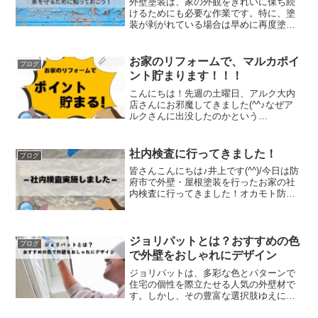
外壁塗装は、家の外観をきれいに保ち続
けるためにも必要な作業です。特に、塗
装が剥がれている場合は早めに再度塗装
する必要があります。本記事では、塗装
剥がれの原因とその防止策について紹介
します。外観をきれいに保つためにも、
お家のリフォームで、マルカポイ
ブログ
ぜひこの記事を参考にして...
ント貯まります！！！
こんにちは！先週の土曜日、アルク大内
店さんにお邪魔してきました(^^♪なぜア
ルクさんに出没したのかという
と、、、、マルカカードのポイント加盟
店になったんです🎉弊社で工事していた
だくと、マルカカードのポイントが貯ま
社内検査に行ってきました！
ブログ
るんです！！！！！！！！！！...
皆さんこんにちは♪井上です(^^)/今日は防
府市で外壁・屋根塗装を行ったお家の社
内検査に行ってきました！オカモト防水
工業では施工完了後、足場が解体される
前に塗り残し・塗料の飛び散りなどがな
いか社内検査を行っております。印をつ
け、塗装班が手直...
ジョリパットとは？おすすめの色
ブログ
で外壁をおしゃれにデザイン
ジョリパットは、多彩な色とパターンで
住宅の個性を際立たせる人気の外壁材で
す。しかし、その豊富な選択肢ゆえに、
最適な色の選び方に迷う方も多いのでは