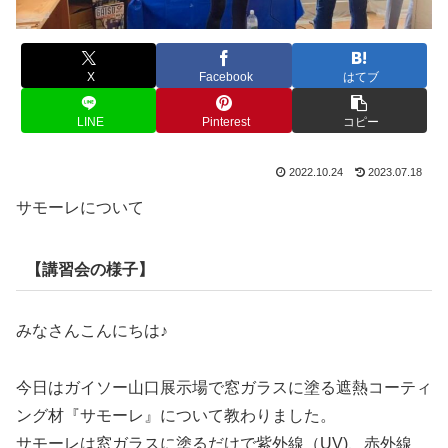
X
Facebook
はてブ
LINE
Pinterest
コピー
2022.10.24
2023.07.18
サモーレについて
【講習会の様子】
みなさんこんにちは♪
今日はガイソー山口展示場で窓ガラスに塗る遮熱コーティ
ング材『サモーレ』について教わりました。
サモーレは窓ガラスに塗るだけで紫外線（UV)、赤外線