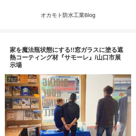
オカモト防水工業Blog
家を魔法瓶状態にする!!窓ガラスに塗る遮
熱コーティング材『サモーレ』/山口市展
示場
ブログ