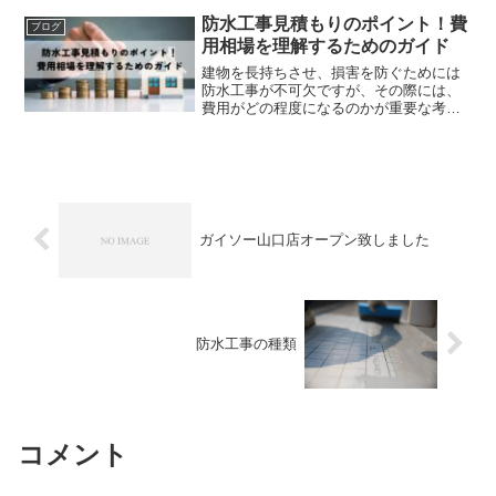
ないでしょうか。新築やリフォームを検
討する際に、外壁の色選びは重要な決定
防水工事見積もりのポイント！費
ブログ
事項です。今回は、ジョリ...
用相場を理解するためのガイド
建物を長持ちさせ、損害を防ぐためには
防水工事が不可欠ですが、その際には、
費用がどの程度になるのかが重要な考慮
事項の一つとなります。特に自宅や事業
所の耐久性を保持しようと考える際、多
くの方が気になるのが、防水工事に要す
る平均的な費用や、地域に...
ガイソー山口店オープン致しました
防水工事の種類
コメント