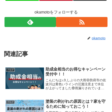
okamotoをフォローする
okamoto
関連記事
助成金相当のお得なキャンペーン
ブログ
受付中！！
こんにちは♪久しぶりの大雨😵防府市の佐
波川は黄色いラインの氾濫注意まで水位
が上がってました😨雨漏りされていませ
んか？雨漏りも含め、皆さんはお家のお
困りごとございますか？？私はキッチン
の作業場所が狭い、乾燥機が欲しい、食
塗装の剥がれの原因とは？家を守
ブログ
洗機が欲しい！です！！...
るために知っておこう！